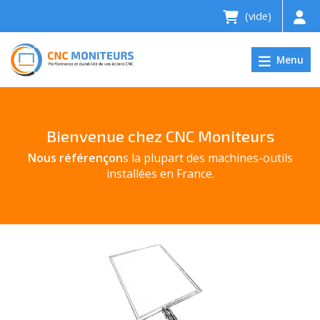
(vide)
Menu
Bienvenue chez CNC Moniteurs
Nous référençon
s la plupart des machines-outils
installées en France.