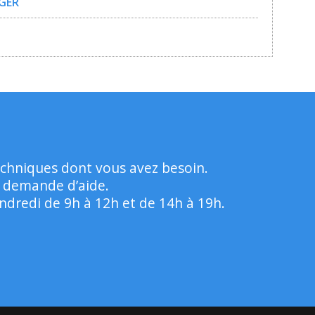
GER
echniques dont vous avez besoin.
e demande d’aide.
dredi de 9h à 12h et de 14h à 19h.