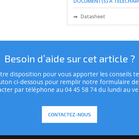
DOCUMENT(S) À TÉLÉCHAR
Datasheet
Besoin d’aide sur cet article ?
tre disposition pour vous apporter les conseils t
outon ci-dessous pour remplir notre formulaire d
ter par téléphone au 04 45 58 74 du lundi au ven
CONTACTEZ-NOUS