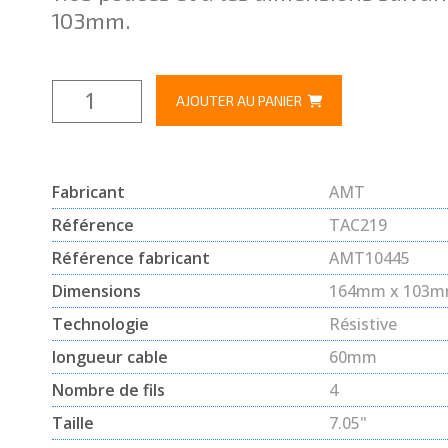
103mm.
AJOUTER AU PANIER
Fabricant
AMT
Référence
TAC219
Référence fabricant
AMT10445
Dimensions
164mm x 103
Technologie
Résistive
longueur cable
60mm
Nombre de fils
4
Taille
7.05"