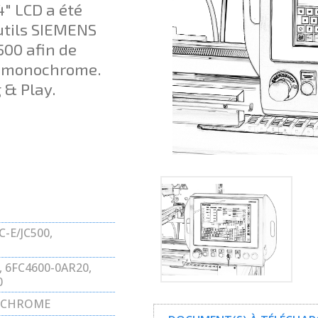
4" LCD a été
utils SIEMENS
00 afin de
RT monochrome.
 & Play.
-E/JC500,
5
, 6FC4600-0AR20,
0
OCHROME