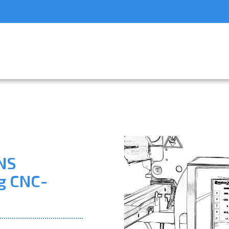
NS
g CNC-