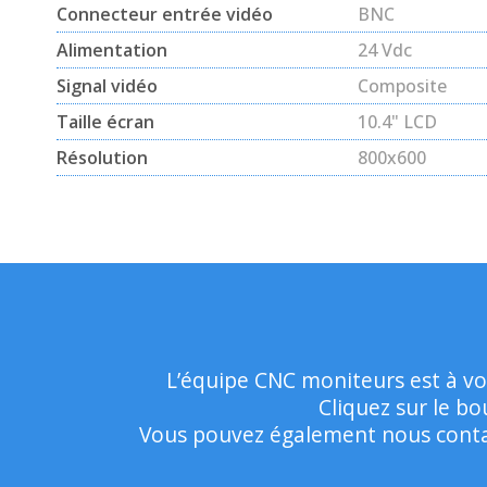
Connecteur entrée vidéo
BNC
Alimentation
24 Vdc
Signal vidéo
Composite
Taille écran
10.4" LCD
Résolution
800x600
L’équipe CNC moniteurs est à vo
Cliquez sur le b
Vous pouvez également nous contac