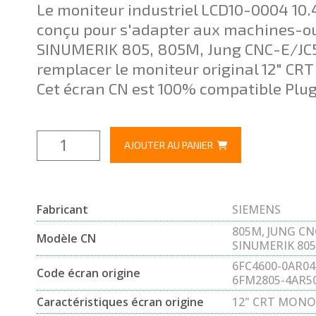
Le moniteur industriel LCD10-0004 10.
conçu pour s'adapter aux machines-o
SINUMERIK 805, 805M, Jung CNC-E/JC5
remplacer le moniteur original 12" C
Cet écran CN est 100% compatible Plug
AJOUTER AU PANIER
Fabricant
SIEMENS
805M, JUNG CNC
Modèle CN
SINUMERIK 80
6FC4600-0AR04
Code écran origine
6FM2805-4AR5
Caractéristiques écran origine
12" CRT MON